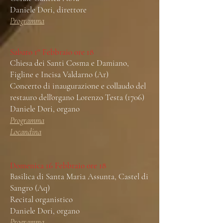
Daniele Dori, direttore
Programma
Sabato 1° Febbraio ore 18
Chiesa dei Santi Cosma e Damiano,
Figline e Incisa Valdarno (Ar)
Concerto di inaugurazione e collaudo del
restauro dell'organo Lorenzo Testa (1706)
Daniele Dori, organo
Programma
Locandina
Domenica 16 Febbraio ore 18
Basilica di Santa Maria Assunta, Castel di
Sangro (Aq)
Recital organistico
Daniele Dori, organo
Programma