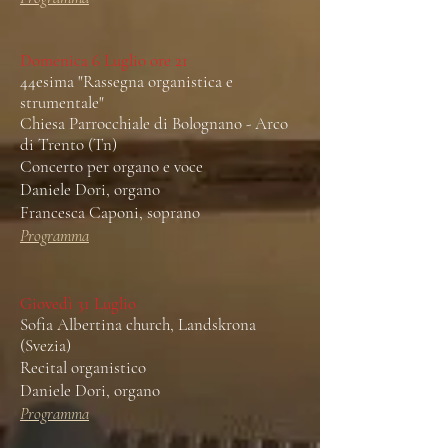
Domenica 6 Luglio ore 21
44esima "Rassegna organistica e
strumentale"
Chiesa Parrocchiale di Bolognano - Arco
di Trento (Tn)
Concerto per organo e voce
Daniele Dori, organo
Francesca Caponi, soprano
Programma
Giovedì 31 Luglio
Sofia Albertina church, Landskrona
(Svezia)
Recital organistico
Daniele Dori, organo
Programma