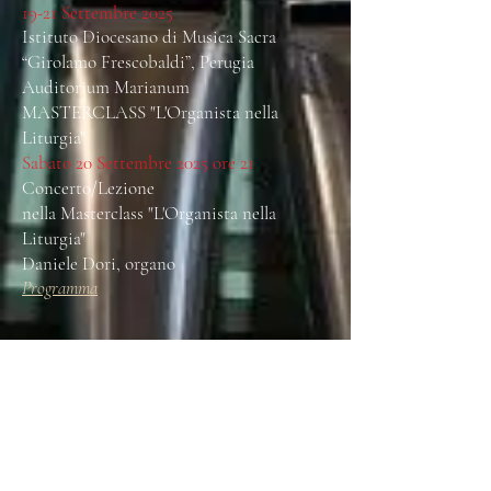
19-21 Settembre 2025
Istituto Diocesano di Musica Sacra
“Girolamo Frescobaldi”, Perugia
Auditorium Marianum
MASTERCLASS "L'Organista nella
Liturgia"
Sabato 20 Settembre 2025 ore 21
Concerto/Lezione
nella Masterclass "L'Organista nella
Liturgia"
Daniele Dori, organo
Programma
Venerdì 26 Settembre ore 21
​Basilica di Santa Maria Assunta, Gallarate
(Va)
Recital organistico nel 45° Stagione di
"Antichi Organi" Varese
Daniele Dori, organo