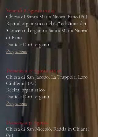
Venerdì 8 Agosto ore 21
Chiesa di Santa Maria Nuova, Fano (Pu)
Recital organistico nel 64° edizione dei
‘Concerti d’organo a Santa Maria Nuova’
di Fano
Daniele Dori, organo
Programma
Domenica 17 Agosto ore 18
Chiesa di San Jacopo, La Trappola, Loro
Ciuffenna (Ar)
Recital organistico
Daniele Dori, organo
Programma
Domenica 31 Agosto
Chiesa di San Niccolò, Radda in Chianti
(Si)