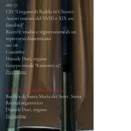
ore 17:
CD: “L’organo di Radda in Chianti:
Autori toscani del XVIII e XIX sec.
(inediti)”
Ricerca, studio e registrazione di un
repertorio dimenticato
ore 18:
Concerto
Daniele Dori, organo
Gruppo vocale "Kantores 25"
Programma
Venerdì 5 Settembre ore 19.30
​Basilica di Santa Maria dei Servi, Siena
Recital organistico
Daniele Dori, organo
Programma