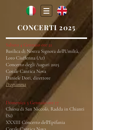
CONCERTI 2025
Sabato 4 Gennaio ore 21
Basilica di Nostra Signora dell'Umiltà,
Loro Ciuffenna (Ar)
Concerto degli Auguri 2025
Corale Cantica Nova
Daniele Dori, direttore
Programma
Domenica 5 Gennaio ore 17
Chiesa di San Niccolò, Radda in Chianti
(Si)
XXXIII Concerto dell'Epifania
Corale Cantica Nova